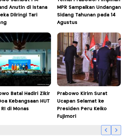
and Anutin di Istana
MPR Sampaikan Undangan
ka Diiringi Tari
Sidang Tahunan pada 14
ong
Agustus
wo Batal Hadiri Zikir
Prabowo Kirim Surat
Doa Kebangsaan HUT
Ucapan Selamat ke
 RI di Monas
Presiden Peru Keiko
Fujimori