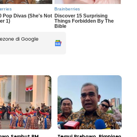
ezone di Google
owo Sambut PM
Temui Prabowo, Pimpinan