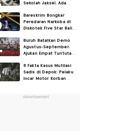
Sekolah Jaksel, Ada
Dugaan Narkoba hingga
Bareskrim Bongkar
Ruang Bunker
Peredaran Narkoba di
Diskotek Five Star Bali,
Ini Penampakannya!
Buruh Batalkan Demo
Agustus-September,
Ajukan Empat Tuntutan
ke Pemerintah
8 Fakta Kasus Mutilasi
Sadis di Depok: Pelaku
Incar Motor Korban
hingga Motif Terungkap
Advertisement