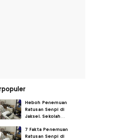
rpopuler
Heboh Penemuan
Ratusan Senpi di
Jaksel, Sekolah
Tegaskan Tak Ada
7 Fakta Penemuan
Kegiatan Eskul
Ratusan Senpi di
Menembak