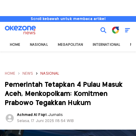
Scroll kebawah untuk membaca artikel
HOME
NASIONAL
MEGAPOLITAN
INTERNATIONAL
NU
HOME
NEWS
NASIONAL
Pemerintah Tetapkan 4 Pulau Masuk
Aceh, Menkopolkam: Komitmen
Prabowo Tegakkan Hukum
Achmad Al Fiqri
,
Jurnalis
Selasa, 17 Juni 2025 |18:54 WIB