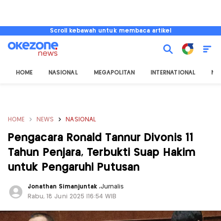
Scroll kebawah untuk membaca artikel
HOME
NASIONAL
MEGAPOLITAN
INTERNATIONAL
NU
HOME
NEWS
NASIONAL
Pengacara Ronald Tannur Divonis 11
Tahun Penjara, Terbukti Suap Hakim
untuk Pengaruhi Putusan
Jonathan Simanjuntak
,
Jurnalis
Rabu, 18 Juni 2025 |16:54 WIB