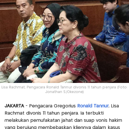
Lisa Rachmat, Pengacara Ronald Tannur divonis 11 tahun penjara (Foto:
Jonathan S/Okezone)
JAKARTA
- Pengacara Gregorius
Ronald Tannur
, Lisa
Rachmat divonis 11 tahun penjara. Ia terbukti
melakukan pemufakatan jahat dan suap vonis hakim
yang berujung membebaskan kliennya dalam kasus