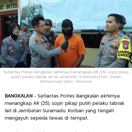
Satlantas Polres Bangkalan akhirnya menangkap AR (25), sopir pikap
putih pelaku tabrak lari di Jembatan Suramadu/Foto: Diwan
Mohammad Zahri -Okezone
BANGKALAN
– Satlantas Polres Bangkalan akhirnya
menangkap AR (25), sopir pikap putih pelaku tabrak
lari di Jembatan Suramadu. Korban yang tengah
mengayuh sepeda tewas di tempat.