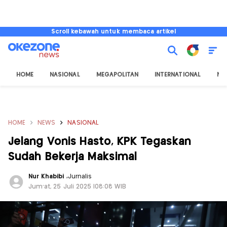
Scroll kebawah untuk membaca artikel
HOME
NASIONAL
MEGAPOLITAN
INTERNATIONAL
NU
HOME
NEWS
NASIONAL
Jelang Vonis Hasto, KPK Tegaskan
Sudah Bekerja Maksimal
Nur Khabibi
,
Jurnalis
Jum'at, 25 Juli 2025 |08:08 WIB