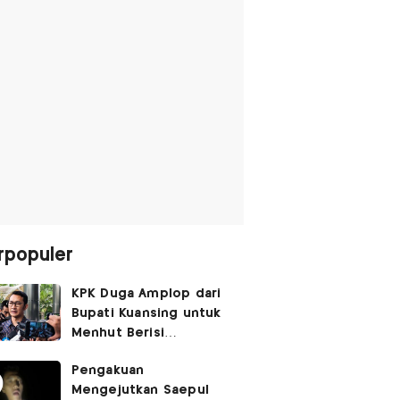
rpopuler
KPK Duga Amplop dari
Bupati Kuansing untuk
Menhut Berisi
SGD14.000,
Pengakuan
Pengembaliannya
Mengejutkan Saepul
Belum Utuh