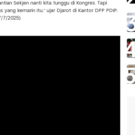
tian Sekjen nanti kita tunggu di Kongres. Tapi
yang kemarin itu," ujar Djarot di Kantor DPP PDIP,
/7/2025).