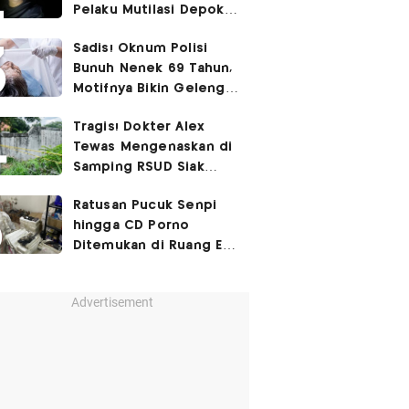
Pelaku Mutilasi Depok:
Murka Digerayangi
Sadis! Oknum Polisi
Korban di Kontrakan
Bunuh Nenek 69 Tahun,
Motifnya Bikin Geleng
Kepala
Tragis! Dokter Alex
Tewas Mengenaskan di
Samping RSUD Siak
Akibat Suntikan
Ratusan Pucuk Senpi
Rocuronium
hingga CD Porno
Ditemukan di Ruang Eks
Ketua Yayasan Sekolah
Advertisement