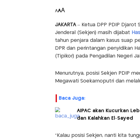
A
A
A
JAKARTA
– Ketua DPP PDIP Djarot S
Jenderal (Sekjen) masih dijabat
Has
tahun penjara dalam kasus suap p
DPR dan perintangan penyidikan Ha
(Tipikor) pada Pengadilan Negeri Ja
Menurutnya, posisi Sekjen PDIP me
Megawati Soekarnoputri dan melalu
Baca Juga:
AIPAC akan Kucurkan Leb
dan Kalahkan El-Sayed
"Kalau posisi Sekjen, nanti kita tun