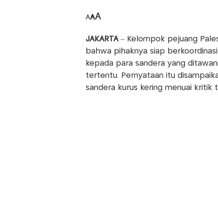
A
A
A
JAKARTA
– Kelompok pejuang Pale
bahwa pihaknya siap berkoordinas
kepada para sandera yang ditawann
tertentu. Pernyataan itu disampai
sandera kurus kering menuai kritik 