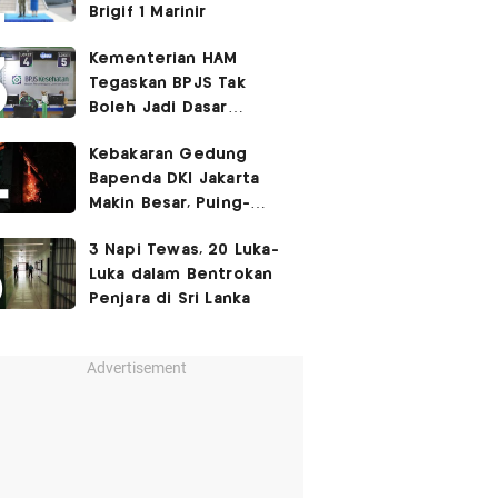
Brigif 1 Marinir
Kementerian HAM
Tegaskan BPJS Tak
Boleh Jadi Dasar
Perbedaan Kualitas
Kebakaran Gedung
Layanan Kesehatan
Bapenda DKI Jakarta
Makin Besar, Puing-
Puing Berjatuhan
3 Napi Tewas, 20 Luka-
Luka dalam Bentrokan
Penjara di Sri Lanka
Advertisement