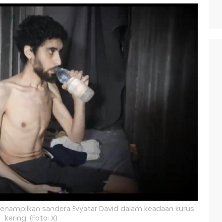
enampilkan sandera Evyatar David dalam keadaan kurus
kering. (Foto: X)