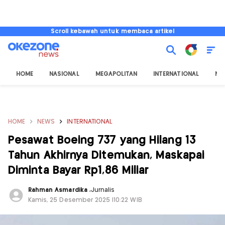
Scroll kebawah untuk membaca artikel
HOME
NASIONAL
MEGAPOLITAN
INTERNATIONAL
NU
HOME
NEWS
INTERNATIONAL
Pesawat Boeing 737 yang Hilang 13
Tahun Akhirnya Ditemukan, Maskapai
Diminta Bayar Rp1,86 Miliar
Rahman Asmardika
,
Jurnalis
Kamis, 25 Desember 2025 |10:22 WIB