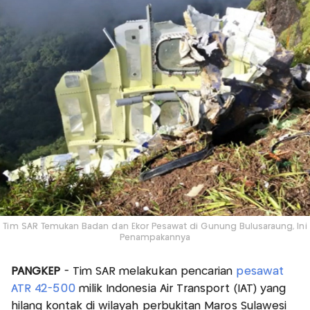
Tim SAR Temukan Badan dan Ekor Pesawat di Gunung Bulusaraung, Ini
Penampakannya
PANGKEP
- Tim SAR melakukan pencarian
pesawat
ATR 42-500
milik Indonesia Air Transport (IAT) yang
hilang kontak di wilayah perbukitan Maros Sulawesi