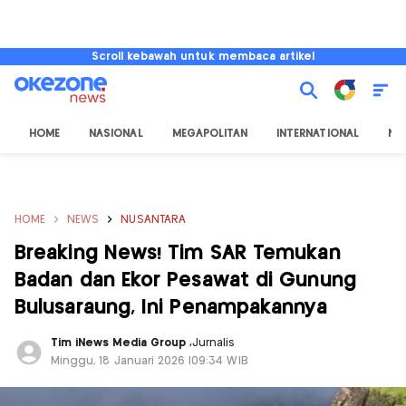
Scroll kebawah untuk membaca artikel
HOME
NASIONAL
MEGAPOLITAN
INTERNATIONAL
NU
HOME
NEWS
NUSANTARA
Breaking News! Tim SAR Temukan
Badan dan Ekor Pesawat di Gunung
Bulusaraung, Ini Penampakannya
Tim iNews Media Group
,
Jurnalis
Minggu, 18 Januari 2026 |09:34 WIB