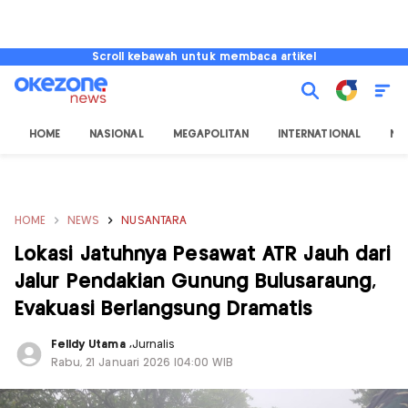
Scroll kebawah untuk membaca artikel
HOME
NASIONAL
MEGAPOLITAN
INTERNATIONAL
NU
HOME
NEWS
NUSANTARA
Lokasi Jatuhnya Pesawat ATR Jauh dari
Jalur Pendakian Gunung Bulusaraung,
Evakuasi Berlangsung Dramatis
Felldy Utama
,
Jurnalis
Rabu, 21 Januari 2026 |04:00 WIB