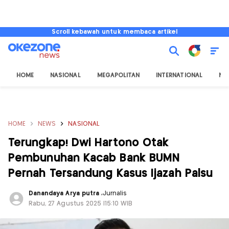
Scroll kebawah untuk membaca artikel
HOME
NASIONAL
MEGAPOLITAN
INTERNATIONAL
NU
HOME
NEWS
NASIONAL
Terungkap! Dwi Hartono Otak
Pembunuhan Kacab Bank BUMN
Pernah Tersandung Kasus Ijazah Palsu
Danandaya Arya putra
,
Jurnalis
Rabu, 27 Agustus 2025 |15:10 WIB