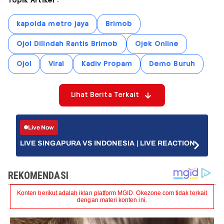
Topik Artikel :
kapolda metro jaya
Brimob
Ojol Dilindah Rantis Brimob
Ojek Online
Ojol
Viral
Kadiv Propam
Demo Buruh
Lihat Berita Terkait
Live Now
LIVE SINGAPURA VS INDONESIA | LIVE REACTION