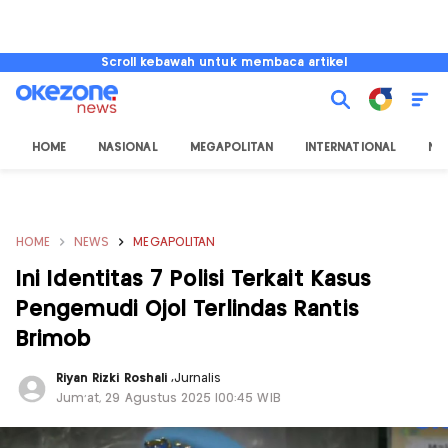
Scroll kebawah untuk membaca artikel
HOME
NASIONAL
MEGAPOLITAN
INTERNATIONAL
NU
HOME
NEWS
MEGAPOLITAN
Ini Identitas 7 Polisi Terkait Kasus
Pengemudi Ojol Terlindas Rantis
Brimob
Riyan Rizki Roshali
,
Jurnalis
Jum'at, 29 Agustus 2025 |00:45 WIB