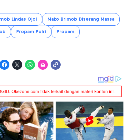
imob Lindas Ojol
Mako Brimob Diserang Massa
ob
Propam Polri
Propam