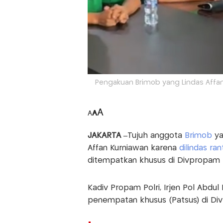
Pengakuan Brimob yang Lindas Affan
A
A
A
JAKARTA –
Tujuh anggota
Brimob
ya
Affan Kurniawan karena
dilindas ran
ditempatkan khusus di Divpropam P
Kadiv Propam Polri, Irjen Pol Abd
penempatan khusus (Patsus) di Div