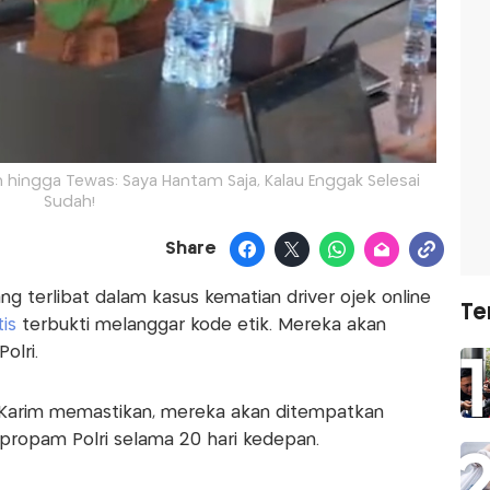
 hingga Tewas: Saya Hantam Saja, Kalau Enggak Selesai
Sudah!
Share
ng terlibat dalam kasus kematian driver ojek online
Te
tis
terbukti melanggar kode etik. Mereka akan
olri.
ul Karim memastikan, mereka akan ditempatkan
propam Polri selama 20 hari kedepan.