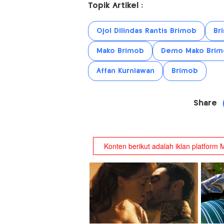
Topik Artikel :
Ojol Dilindas Rantis Brimob
Br
Mako Brimob
Demo Mako Brim
Affan Kurniawan
Brimob
Share