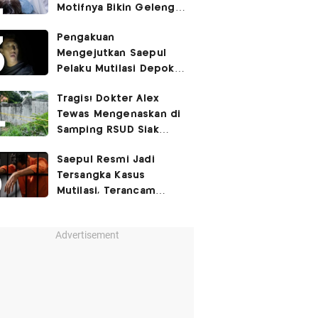
Motifnya Bikin Geleng
Kepala
Pengakuan
Mengejutkan Saepul
Pelaku Mutilasi Depok:
Murka Digerayangi
Tragis! Dokter Alex
Korban di Kontrakan
Tewas Mengenaskan di
Samping RSUD Siak
Akibat Suntikan
Saepul Resmi Jadi
Rocuronium
Tersangka Kasus
Mutilasi, Terancam
Penjara Seumur Hidup!
Advertisement