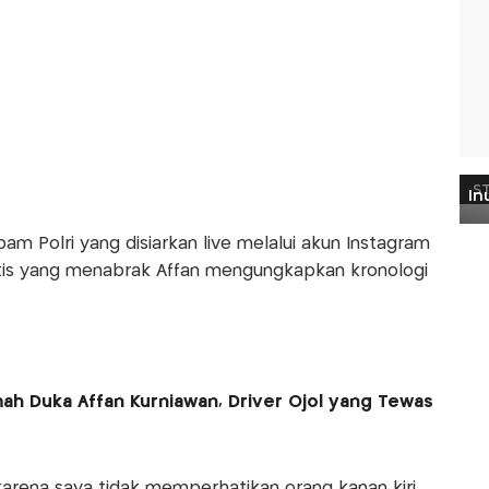
am Polri yang disiarkan live melalui akun Instagram
antis yang menabrak Affan mengungkapkan kronologi
h Duka Affan Kurniawan, Driver Ojol yang Tewas
 karena saya tidak memperhatikan orang kanan kiri,