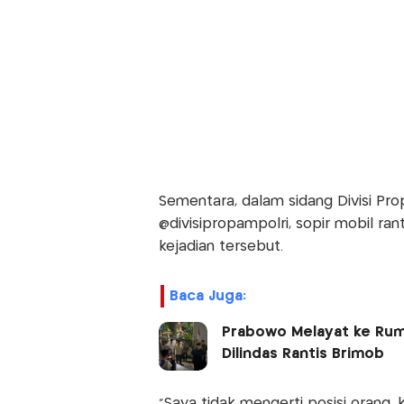
Sementara, dalam sidang Divisi Prop
@divisipropampolri, sopir mobil r
kejadian tersebut.
Baca Juga:
Prabowo Melayat ke Ruma
Dilindas Rantis Brimob
"Saya tidak mengerti posisi orang,