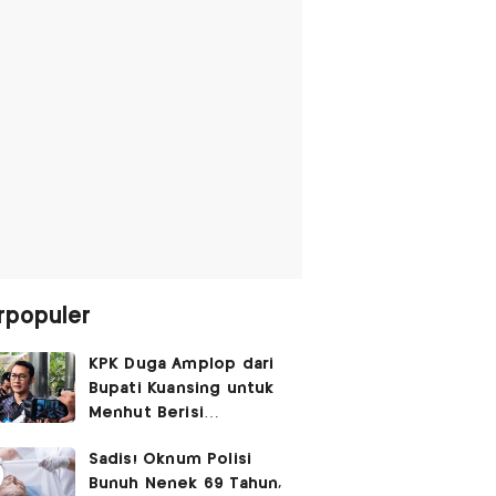
rpopuler
KPK Duga Amplop dari
Bupati Kuansing untuk
Menhut Berisi
SGD14.000,
Sadis! Oknum Polisi
Pengembaliannya
Bunuh Nenek 69 Tahun,
Belum Utuh