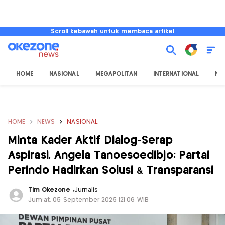
Scroll kebawah untuk membaca artikel
HOME
NASIONAL
MEGAPOLITAN
INTERNATIONAL
NU
HOME
NEWS
NASIONAL
Minta Kader Aktif Dialog-Serap
Aspirasi, Angela Tanoesoedibjo: Partai
Perindo Hadirkan Solusi & Transparansi
Tim Okezone
,
Jurnalis
Jum'at, 05 September 2025 |21:06 WIB