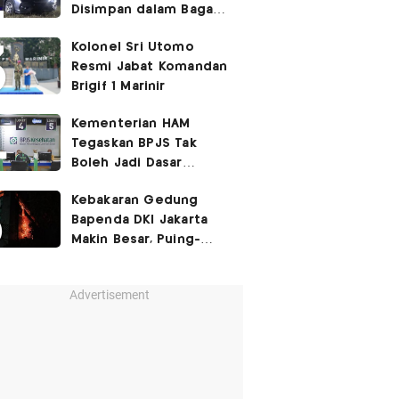
Disimpan dalam Bagasi
Honda Jazz
Kolonel Sri Utomo
Resmi Jabat Komandan
Brigif 1 Marinir
Kementerian HAM
Tegaskan BPJS Tak
Boleh Jadi Dasar
Perbedaan Kualitas
Kebakaran Gedung
Layanan Kesehatan
Bapenda DKI Jakarta
Makin Besar, Puing-
Puing Berjatuhan
Advertisement