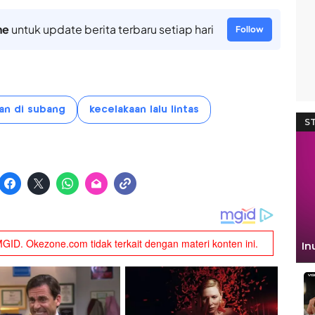
ne
untuk update berita terbaru setiap hari
Follow
an di subang
kecelakaan lalu lintas