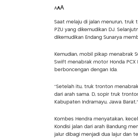
A
A
A
Saat melaju di jalan menurun, tru
PZU yang dikemudikan DJ. Selanjut
dikemudikan Endang Sunarya mem
Kemudian, mobil pikap menabrak Suz
Swift menabrak motor Honda PCX D 
berboncengan dengan Ida.
"Setelah itu, truk tronton menabr
dari arah sama. D, sopir truk tron
Kabupaten Indramayu, Jawa Barat,"
Kombes Hendra menyatakan, kecelak
Kondisi jalan dari arah Bandung me
jalur dibagi menjadi dua lajur dan 