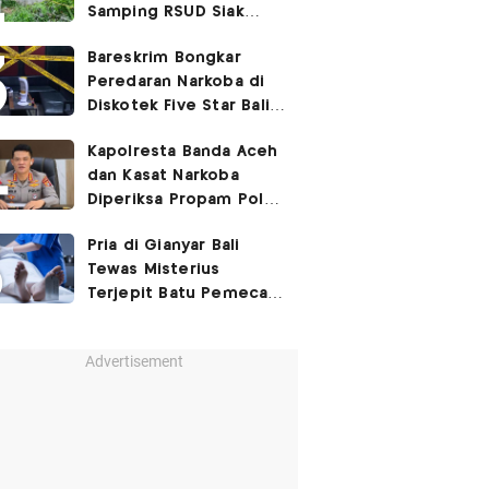
Samping RSUD Siak
Akibat Suntikan
Bareskrim Bongkar
Rocuronium
Peredaran Narkoba di
Diskotek Five Star Bali,
Ini Penampakannya!
Kapolresta Banda Aceh
dan Kasat Narkoba
Diperiksa Propam Polri,
Ada Apa?
Pria di Gianyar Bali
Tewas Misterius
Terjepit Batu Pemecah
Ombak
Advertisement