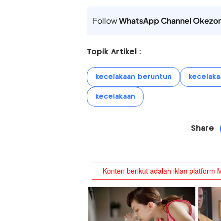
Follow
WhatsApp Channel Okezo
Topik Artikel :
kecelakaan beruntun
kecelaka
kecelakaan
Share