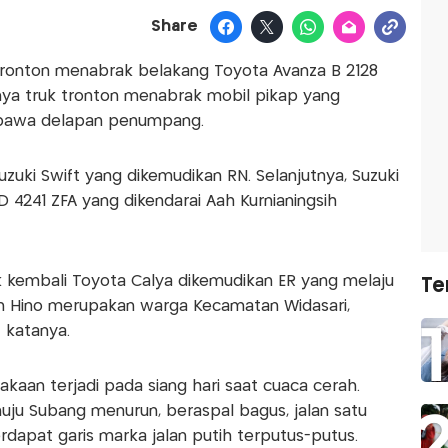
Share
k tronton menabrak belakang Toyota Avanza B 2128
nya truk tronton menabrak mobil pikap yang
bawa delapan penumpang.
uki Swift yang dikemudikan RN. Selanjutnya, Suzuki
4241 ZFA yang dikendarai Aah Kurnianingsih
ak kembali Toyota Calya dikemudikan ER yang melaju
Te
ton Hino merupakan warga Kecamatan Widasari,
 katanya.
aan terjadi pada siang hari saat cuaca cerah.
nuju Subang menurun, beraspal bagus, jalan satu
terdapat garis marka jalan putih terputus-putus.