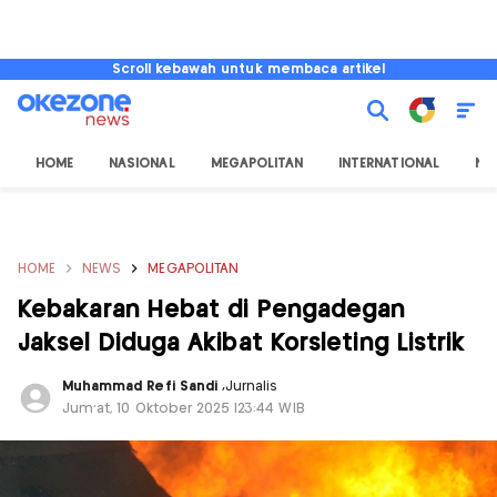
Scroll kebawah untuk membaca artikel
HOME
NASIONAL
MEGAPOLITAN
INTERNATIONAL
NU
HOME
NEWS
MEGAPOLITAN
Kebakaran Hebat di Pengadegan
Jaksel Diduga Akibat Korsleting Listrik
Muhammad Refi Sandi
,
Jurnalis
Jum'at, 10 Oktober 2025 |23:44 WIB