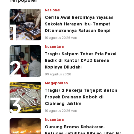
Terpopuler
Nasional
Cerita Awal Berdirinya Yayasan
Sekolah Harapan Ibu, Tempat
Ditemukannya Ratusan Senpi
10 Agustus 2026 WIB
Nusantara
Tragis! Satpam Tebas Pria Pakai
Badik di Kantor KPUD karena
Kopinya Diludahi
09 Agustus 2026
Megapolitan
Tragis! 2 Pekerja Terjepit Beton
Proyek Drainase Roboh di
Cipinang Jaktim
10 Agustus 2026 WIB
Nusantara
Gunung Bromo Kebakaran,
Petugas Jatuhkan Ribuan Liter Air