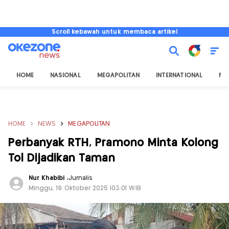
Scroll kebawah untuk membaca artikel
HOME
NASIONAL
MEGAPOLITAN
INTERNATIONAL
NU
HOME
NEWS
MEGAPOLITAN
Perbanyak RTH, Pramono Minta Kolong
Tol Dijadikan Taman
Nur Khabibi
,
Jurnalis
Minggu, 19 Oktober 2025 |03:01 WIB