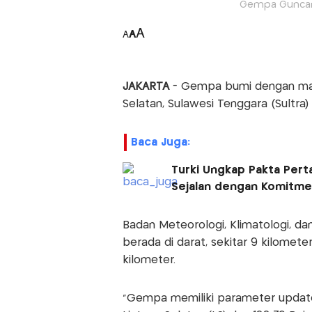
Gempa Guncang
A
A
A
JAKARTA
- Gempa bumi dengan mag
Selatan, Sulawesi Tenggara (Sultra
Baca Juga:
Turki Ungkap Pakta Pert
Sejalan dengan Komitm
Badan Meteorologi, Klimatologi, d
berada di darat, sekitar 9 kilomet
kilometer.
“Gempa memiliki parameter update 