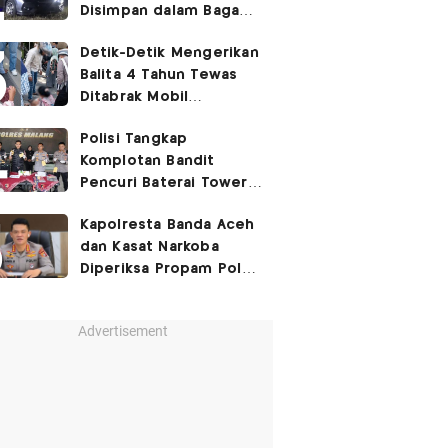
Disimpan dalam Bagasi
Honda Jazz
Detik-Detik Mengerikan
Balita 4 Tahun Tewas
Ditabrak Mobil
Kapolsek
Polisi Tangkap
Komplotan Bandit
Pencuri Baterai Tower,
Kerugian Capai Rp432
Kapolresta Banda Aceh
Juta
dan Kasat Narkoba
Diperiksa Propam Polri,
Ada Apa?
Advertisement