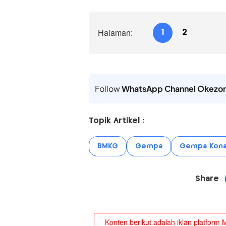
Halaman:
1
2
Follow
WhatsApp Channel Okezo
Topik Artikel :
BMKG
Gempa
Gempa Kona
Share