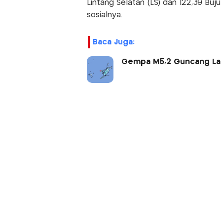
Lintang Selatan (LS) dan 122,39 Buj
sosialnya.
Baca Juga:
Gempa M5,2 Guncang Lau