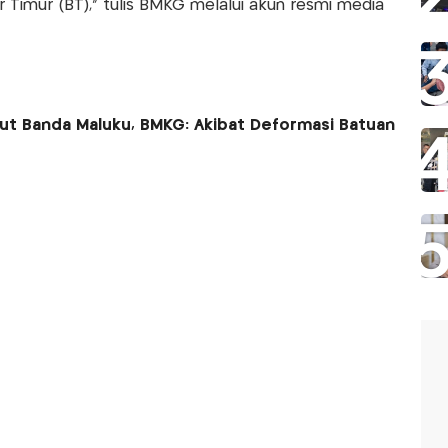
ur Timur (BT),” tulis BMKG melalui akun resmi media
t Banda Maluku, BMKG: Akibat Deformasi Batuan