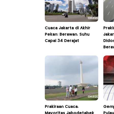
Cuaca Jakarta di Akhir
Praki
Pekan: Berawan, Suhu
Jakar
Capai 34 Derajat
Dido
Bera
Prakiraan Cuaca,
Gemp
Mayoritas Jabodetabek
Pula