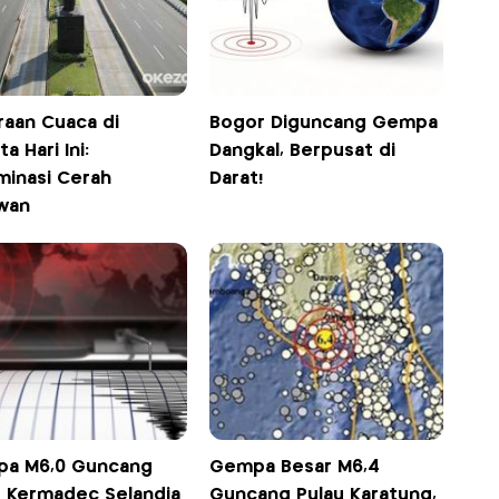
raan Cuaca di
Bogor Diguncang Gempa
ta Hari Ini:
Dangkal, Berpusat di
minasi Cerah
Darat!
wan
a M6,0 Guncang
Gempa Besar M6,4
u Kermadec Selandia
Guncang Pulau Karatung,