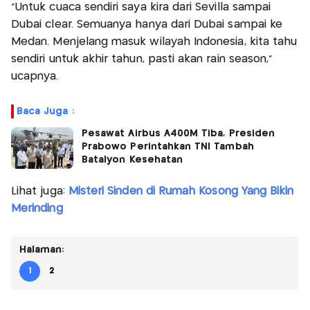
"Untuk cuaca sendiri saya kira dari Sevilla sampai
Dubai clear. Semuanya hanya dari Dubai sampai ke
Medan. Menjelang masuk wilayah Indonesia, kita tahu
sendiri untuk akhir tahun, pasti akan rain season,"
ucapnya.
Baca Juga :
Pesawat Airbus A400M Tiba, Presiden
Prabowo Perintahkan TNI Tambah
Batalyon Kesehatan
Lihat juga:
Misteri Sinden di Rumah Kosong Yang Bikin
Merinding
Halaman:
1
2