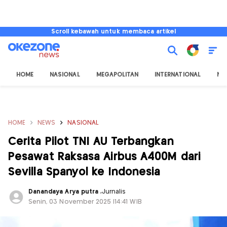
Scroll kebawah untuk membaca artikel
HOME
NASIONAL
MEGAPOLITAN
INTERNATIONAL
NU
HOME
NEWS
NASIONAL
Cerita Pilot TNI AU Terbangkan
Pesawat Raksasa Airbus A400M dari
Sevilla Spanyol ke Indonesia
Danandaya Arya putra
,
Jurnalis
Senin, 03 November 2025 |14:41 WIB