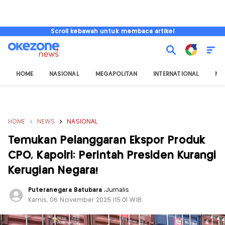
Scroll kebawah untuk membaca artikel
HOME
NASIONAL
MEGAPOLITAN
INTERNATIONAL
NU
HOME
NEWS
NASIONAL
Temukan Pelanggaran Ekspor Produk
CPO, Kapolri: Perintah Presiden Kurangi
Kerugian Negara!
Puteranegara Batubara
,
Jurnalis
Kamis, 06 November 2025 |15:01 WIB