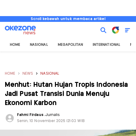
Scroll kebawah untuk membaca artikel
HOME
NASIONAL
MEGAPOLITAN
INTERNATIONAL
NU
HOME
NEWS
NASIONAL
Menhut: Hutan Hujan Tropis Indonesia
Jadi Pusat Transisi Dunia Menuju
Ekonomi Karbon
Fahmi Firdaus
,
Jurnalis
Senin, 10 November 2025 |21:03 WIB