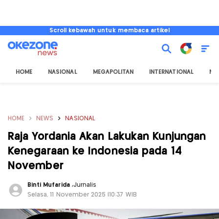
Scroll kebawah untuk membaca artikel
HOME
NASIONAL
MEGAPOLITAN
INTERNATIONAL
NU
HOME
NEWS
NASIONAL
Raja Yordania Akan Lakukan Kunjungan
Kenegaraan ke Indonesia pada 14
November
Binti Mufarida
,
Jurnalis
Selasa, 11 November 2025 |10:37 WIB