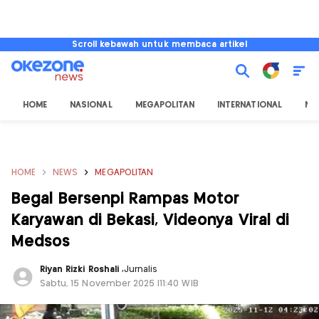
Scroll kebawah untuk membaca artikel
HOME
NASIONAL
MEGAPOLITAN
INTERNATIONAL
NU
HOME
NEWS
MEGAPOLITAN
Begal Bersenpi Rampas Motor
Karyawan di Bekasi, Videonya Viral di
Medsos
Riyan Rizki Roshali
,
Jurnalis
Sabtu, 15 November 2025 |11:40 WIB