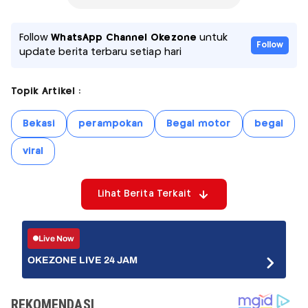
Follow
WhatsApp Channel Okezone
untuk
Follow
update berita terbaru setiap hari
Topik Artikel :
Bekasi
perampokan
Begal motor
begal
viral
Lihat Berita Terkait
Live Now
OKEZONE LIVE 24 JAM