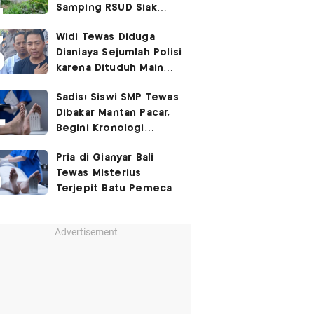
Samping RSUD Siak
Akibat Suntikan
Widi Tewas Diduga
Rocuronium
Dianiaya Sejumlah Polisi
karena Dituduh Main
Judol
Sadis! Siswi SMP Tewas
Dibakar Mantan Pacar,
Begini Kronologi
Lengkapnya
Pria di Gianyar Bali
Tewas Misterius
Terjepit Batu Pemecah
Ombak
Advertisement