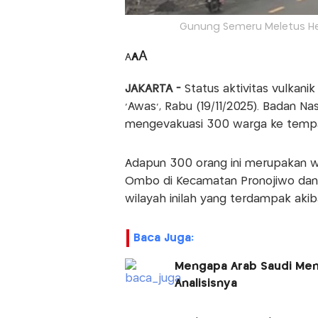
Gunung Semeru Meletus He
A
A
A
JAKARTA -
Status aktivitas vulkani
'Awas', Rabu (19/11/2025). Badan N
mengevakuasi 300 warga ke temp
Adapun 300 orang ini merupakan w
Ombo di Kecamatan Pronojiwo dan 
wilayah inilah yang terdampak aki
Baca Juga:
Mengapa Arab Saudi Meng
Analisisnya