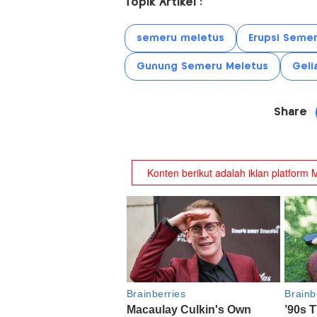
Topik Artikel :
semeru meletus
Erupsi Seme
Gunung Semeru Meletus
Geli
Share