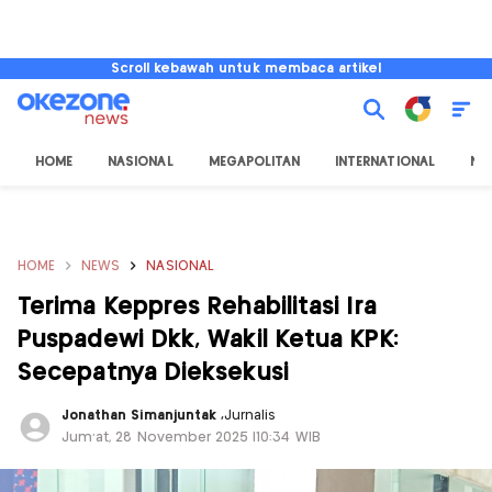
Scroll kebawah untuk membaca artikel
HOME
NASIONAL
MEGAPOLITAN
INTERNATIONAL
NU
HOME
NEWS
NASIONAL
Terima Keppres Rehabilitasi Ira
Puspadewi Dkk, Wakil Ketua KPK:
Secepatnya Dieksekusi
Jonathan Simanjuntak
,
Jurnalis
Jum'at, 28 November 2025 |10:34 WIB