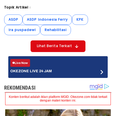
Topik Artikel :
ASDP
ASDP Indonesia Ferry
KPK
ira puspadewi
Rehabilitasi
Lihat Berita Terkait
Live Now
OKEZONE LIVE 24 JAM