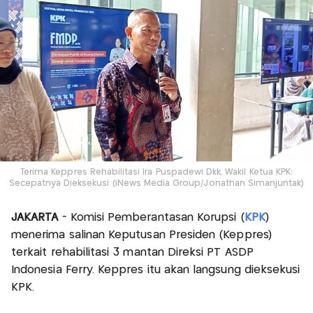
Terima Keppres Rehabilitasi Ira Puspadewi Dkk, Wakil Ketua KPK:
Secepatnya Dieksekusi (iNews Media Group/Jonathan Simanjuntak)
JAKARTA
- Komisi Pemberantasan Korupsi (
KPK
)
menerima salinan Keputusan Presiden (Keppres)
terkait rehabilitasi 3 mantan Direksi PT ASDP
Indonesia Ferry. Keppres itu akan langsung dieksekusi
KPK.