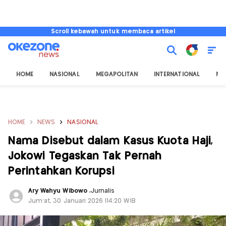
Scroll kebawah untuk membaca artikel
HOME
NASIONAL
MEGAPOLITAN
INTERNATIONAL
NU
HOME
NEWS
NASIONAL
Nama Disebut dalam Kasus Kuota Haji,
Jokowi Tegaskan Tak Pernah
Perintahkan Korupsi
Ary Wahyu Wibowo
,
Jurnalis
Jum'at, 30 Januari 2026 |14:20 WIB