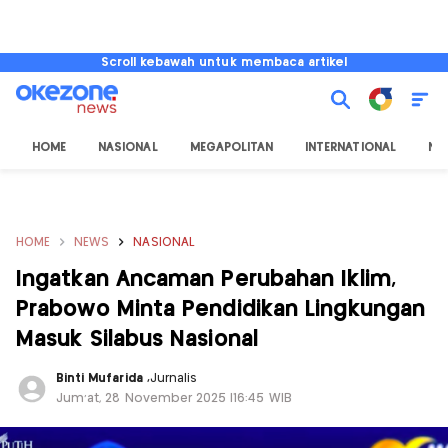
Scroll kebawah untuk membaca artikel
HOME
NASIONAL
MEGAPOLITAN
INTERNATIONAL
NU
HOME
NEWS
NASIONAL
Ingatkan Ancaman Perubahan Iklim,
Prabowo Minta Pendidikan Lingkungan
Masuk Silabus Nasional
Binti Mufarida
,
Jurnalis
Jum'at, 28 November 2025 |16:45 WIB