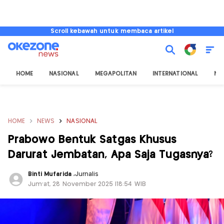
Scroll kebawah untuk membaca artikel
HOME
NASIONAL
MEGAPOLITAN
INTERNATIONAL
NU
HOME
NEWS
NASIONAL
Prabowo Bentuk Satgas Khusus
Darurat Jembatan, Apa Saja Tugasnya?
Binti Mufarida
,
Jurnalis
Jum'at, 28 November 2025 |18:54 WIB