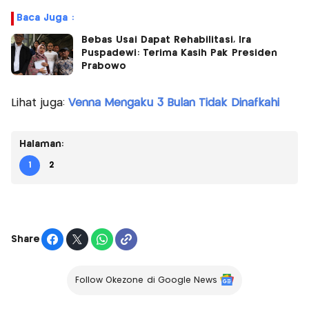
Baca Juga :
Bebas Usai Dapat Rehabilitasi, Ira
Puspadewi: Terima Kasih Pak Presiden
Prabowo
Lihat juga:
Venna Mengaku 3 Bulan Tidak Dinafkahi
Halaman:
1
2
Share
Follow Okezone di Google News