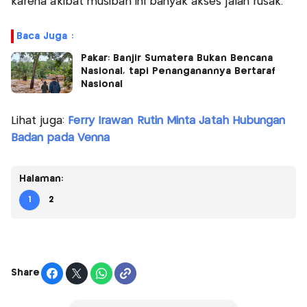
karena akibat musibah ini banyak akses jalan rusak.
Baca Juga :
Pakar: Banjir Sumatera Bukan Bencana
Nasional, tapi Penanganannya Bertaraf
Nasional
Lihat juga:
Ferry Irawan Rutin Minta Jatah Hubungan
Badan pada Venna
Halaman:
1
2
Share