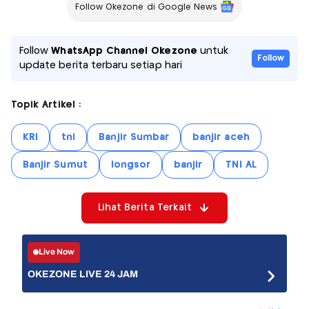
Follow Okezone di Google News
Follow
WhatsApp Channel Okezone
untuk
Follow
update berita terbaru setiap hari
Topik Artikel :
KRI
tni
Banjir Sumbar
banjir aceh
Banjir Sumut
longsor
banjir
TNI AL
Lihat Berita Terkait
Live Now
OKEZONE LIVE 24 JAM