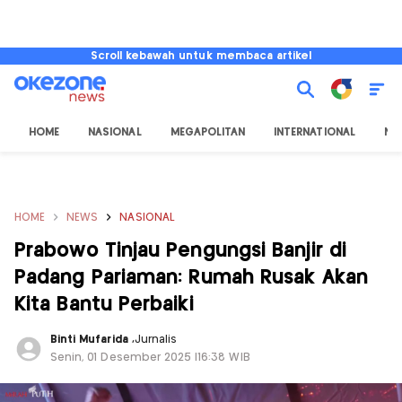
Scroll kebawah untuk membaca artikel
HOME
NASIONAL
MEGAPOLITAN
INTERNATIONAL
NU
HOME
NEWS
NASIONAL
Prabowo Tinjau Pengungsi Banjir di
Padang Pariaman: Rumah Rusak Akan
Kita Bantu Perbaiki
Binti Mufarida
,
Jurnalis
Senin, 01 Desember 2025 |16:38 WIB