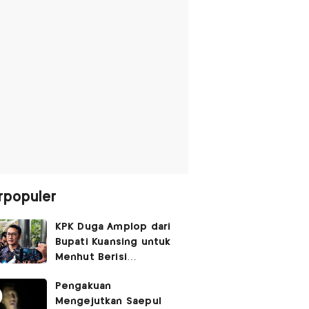
rpopuler
KPK Duga Amplop dari
Bupati Kuansing untuk
Menhut Berisi
SGD14.000,
Pengakuan
Pengembaliannya
Mengejutkan Saepul
Belum Utuh