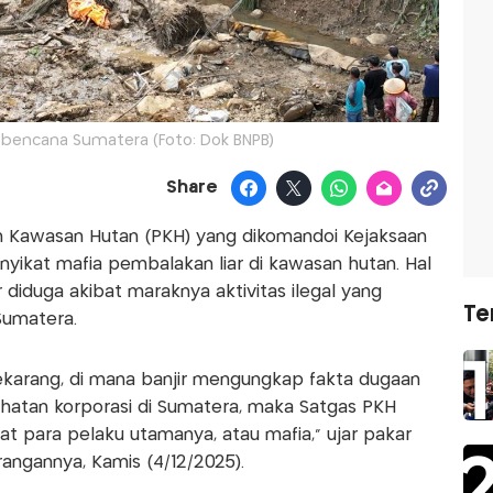
 bencana Sumatera (Foto: Dok BNPB)
Share
n Kawasan Hutan (PKH) yang dikomandoi Kejaksaan
yikat mafia pembalakan liar di kawasan hutan. Hal
r diduga akibat maraknya aktivitas ilegal yang
Te
Sumatera.
ekarang, di mana banjir mengungkap fakta dugaan
hatan korporasi di Sumatera, maka Satgas PKH
at para pelaku utamanya, atau mafia,” ujar pakar
ngannya, Kamis (4/12/2025).