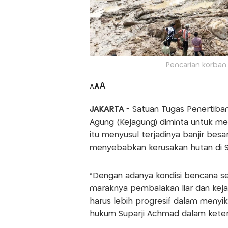
Pencarian korban
A
A
A
JAKARTA
- Satuan Tugas Penertiba
Agung (Kejagung) diminta untuk men
itu menyusul terjadinya banjir besa
menyebabkan kerusakan hutan di 
“Dengan adanya kondisi bencana s
maraknya pembalakan liar dan keja
harus lebih progresif dalam menyik
hukum Suparji Achmad dalam ketera