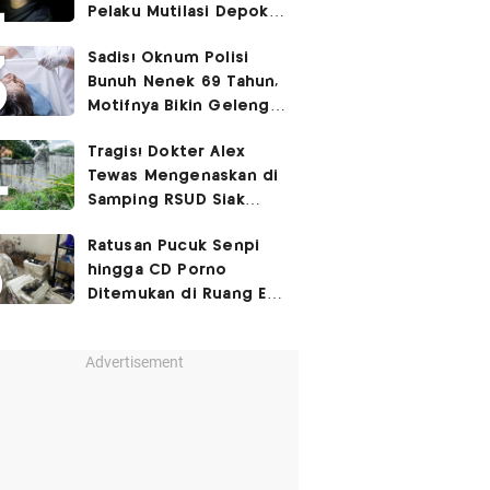
Pelaku Mutilasi Depok:
Murka Digerayangi
Sadis! Oknum Polisi
Korban di Kontrakan
Bunuh Nenek 69 Tahun,
Motifnya Bikin Geleng
Kepala
Tragis! Dokter Alex
Tewas Mengenaskan di
Samping RSUD Siak
Akibat Suntikan
Ratusan Pucuk Senpi
Rocuronium
hingga CD Porno
Ditemukan di Ruang Eks
Ketua Yayasan Sekolah
Advertisement