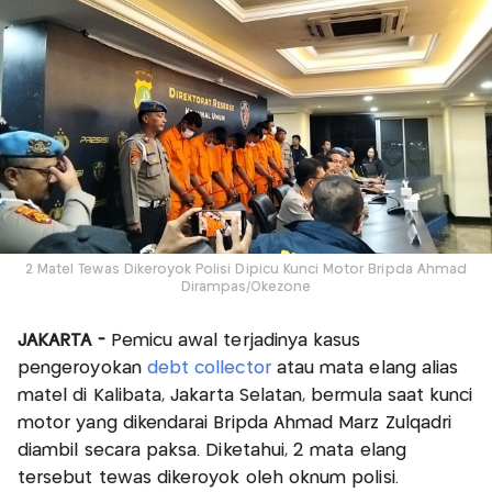
2 Matel Tewas Dikeroyok Polisi Dipicu Kunci Motor Bripda Ahmad
Dirampas/Okezone
JAKARTA -
Pemicu awal terjadinya kasus
pengeroyokan
debt collector
atau mata elang alias
matel di Kalibata, Jakarta Selatan, bermula saat kunci
motor yang dikendarai Bripda Ahmad Marz Zulqadri
diambil secara paksa. Diketahui, 2 mata elang
tersebut tewas dikeroyok oleh oknum polisi.