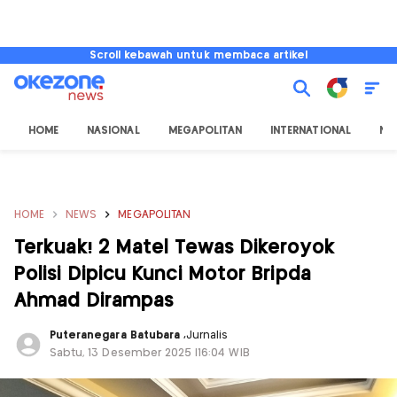
Scroll kebawah untuk membaca artikel
HOME
NASIONAL
MEGAPOLITAN
INTERNATIONAL
NU
HOME
NEWS
MEGAPOLITAN
Terkuak! 2 Matel Tewas Dikeroyok
Polisi Dipicu Kunci Motor Bripda
Ahmad Dirampas
Puteranegara Batubara
,
Jurnalis
Sabtu, 13 Desember 2025 |16:04 WIB