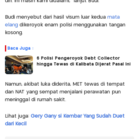
diri. Ini masih kami didalami,” lanjut Budi.
Budi menyebut dari hasil visum luar kedua
mata
elang
dikeroyok enam polisi menggunakan tangan
kosong.
Baca Juga :
6 Polisi Pengeroyok Debt Collector
hingga Tewas di Kalibata Dijerat Pasal Ini
Namun, akibat luka diderita, MET tewas di tempat
dan NAT yang sempat menjalani perawatan pun
meninggal di rumah sakit.
Lihat juga:
Gery Gany si Kembar Yang Sudah Duet
dari Kecil