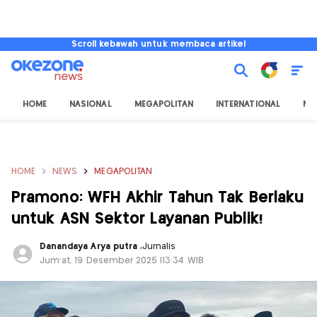
Scroll kebawah untuk membaca artikel
HOME
NASIONAL
MEGAPOLITAN
INTERNATIONAL
NU
HOME
NEWS
MEGAPOLITAN
Pramono: WFH Akhir Tahun Tak Berlaku
untuk ASN Sektor Layanan Publik!
Danandaya Arya putra
,
Jurnalis
Jum'at, 19 Desember 2025 |13:34 WIB