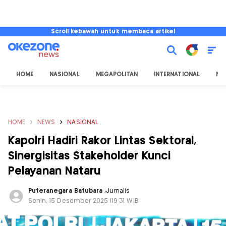
Scroll kebawah untuk membaca artikel
HOME
NASIONAL
MEGAPOLITAN
INTERNATIONAL
NU
HOME
NEWS
NASIONAL
Kapolri Hadiri Rakor Lintas Sektoral,
Sinergisitas Stakeholder Kunci
Pelayanan Nataru
Puteranegara Batubara
,
Jurnalis
Senin, 15 Desember 2025 |19:31 WIB