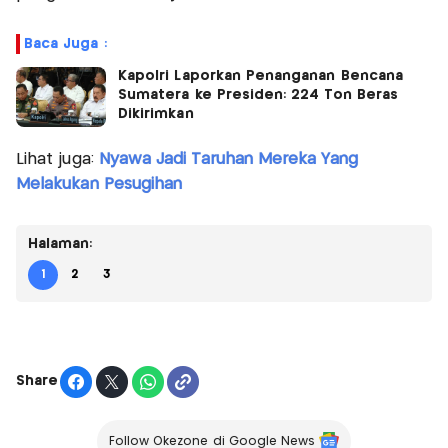
Baca Juga :
Kapolri Laporkan Penanganan Bencana
Sumatera ke Presiden: 224 Ton Beras
Dikirimkan
Lihat juga:
Nyawa Jadi Taruhan Mereka Yang
Melakukan Pesugihan
Halaman:
1
2
3
Share
Follow Okezone di Google News