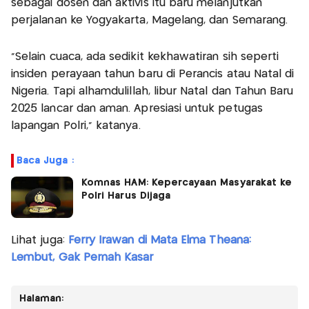
sebagai dosen dan aktivis itu baru melanjutkan
perjalanan ke Yogyakarta, Magelang, dan Semarang.
"Selain cuaca, ada sedikit kekhawatiran sih seperti
insiden perayaan tahun baru di Perancis atau Natal di
Nigeria. Tapi alhamdulillah, libur Natal dan Tahun Baru
2025 lancar dan aman. Apresiasi untuk petugas
lapangan Polri," katanya.
Baca Juga :
Komnas HAM: Kepercayaan Masyarakat ke
Polri Harus Dijaga
Lihat juga:
Ferry Irawan di Mata Elma Theana:
Lembut, Gak Pernah Kasar
Halaman: