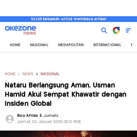
Scroll kebawah untuk membaca artikel
HOME
NASIONAL
MEGAPOLITAN
INTERNATIONAL
NU
HOME
NEWS
NASIONAL
Nataru Berlangsung Aman, Usman
Hamid Akui Sempat Khawatir dengan
Insiden Global
Rico Afrido S
,
Jurnalis
Jum'at, 03 Januari 2025 |21:13 WIB