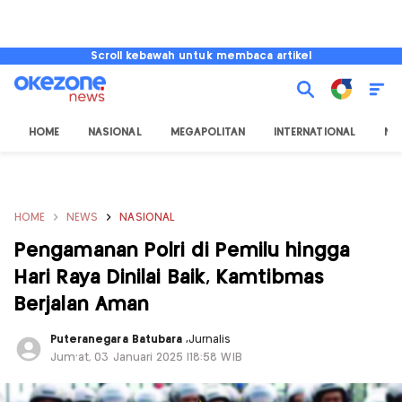
Scroll kebawah untuk membaca artikel
HOME
NASIONAL
MEGAPOLITAN
INTERNATIONAL
NU
HOME
NEWS
NASIONAL
Pengamanan Polri di Pemilu hingga
Hari Raya Dinilai Baik, Kamtibmas
Berjalan Aman
Puteranegara Batubara
,
Jurnalis
Jum'at, 03 Januari 2025 |18:58 WIB