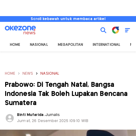
Scroll kebawah untuk membaca artikel
HOME
NASIONAL
MEGAPOLITAN
INTERNATIONAL
NU
HOME
NEWS
NASIONAL
Prabowo: Di Tengah Natal, Bangsa
Indonesia Tak Boleh Lupakan Bencana
Sumatera
Binti Mufarida
,
Jurnalis
Jum'at, 26 Desember 2025 |09:10 WIB