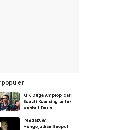
rpopuler
KPK Duga Amplop dari
Bupati Kuansing untuk
Menhut Berisi
SGD14.000,
Pengakuan
Pengembaliannya
Mengejutkan Saepul
Belum Utuh