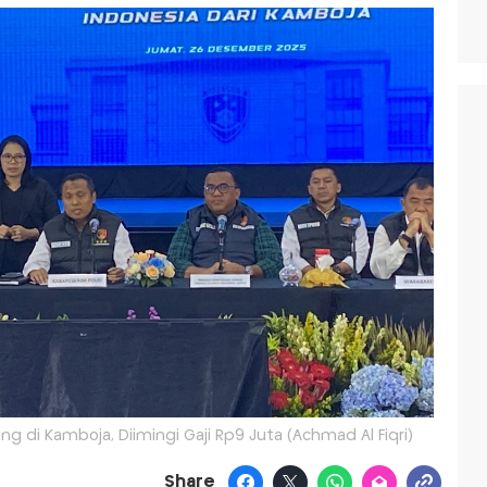
 di Kamboja, Diimingi Gaji Rp9 Juta (Achmad Al Fiqri)
Share