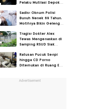
Pelaku Mutilasi Depok:
Murka Digerayangi
Sadis! Oknum Polisi
Korban di Kontrakan
Bunuh Nenek 69 Tahun,
Motifnya Bikin Geleng
Kepala
Tragis! Dokter Alex
Tewas Mengenaskan di
Samping RSUD Siak
Akibat Suntikan
Ratusan Pucuk Senpi
Rocuronium
hingga CD Porno
Ditemukan di Ruang Eks
Ketua Yayasan Sekolah
Advertisement