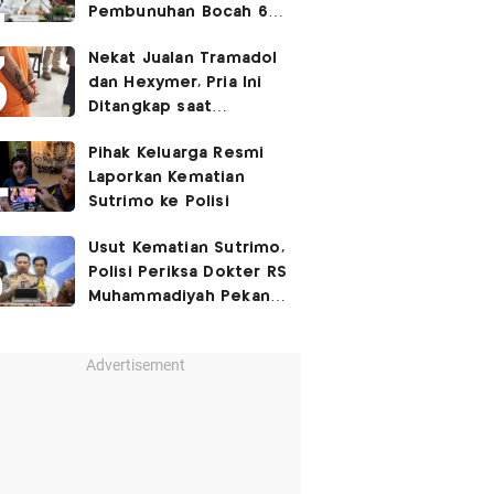
Pembunuhan Bocah 6
Tahun di Tapsel
Nekat Jualan Tramadol
Dihukum Seumur Hidup
dan Hexymer, Pria Ini
Ditangkap saat
Transaksi di Parkiran
Pihak Keluarga Resmi
Laporkan Kematian
Sutrimo ke Polisi
Usut Kematian Sutrimo,
Polisi Periksa Dokter RS
Muhammadiyah Pekan
Depan
Advertisement