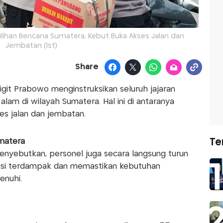
ulihan Bencana Sumatera, Kebut Buka Akses Jalan dan
Jembatan (Ist)
Share
Sigit Prabowo menginstruksikan seluruh jajaran
a
alam di wilayah Sumatera. Hal ini di antaranya
s jalan dan jembatan.
matera
Te
nyebutkan, personel juga secara langsung turun
isi terdampak dan memastikan kebutuhan
enuhi.