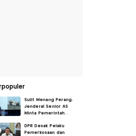
rpopuler
Sulit Menang Perang,
Jenderal Senior AS
Minta Pemerintah
Trump Cari Jalan Damai
DPR Desak Pelaku
Lawan Iran
Pemerkosaan dan