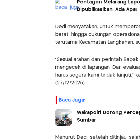
Pentagon Melarang Lapor
Dipublikasikan, Ada Apa?
Dedi menyatakan, untuk mempercepa
berat, hingga dukungan operasional
terutama Kecamatan Langkahan, su
“Sesuai arahan dan perintah Bapak 
mengecek di lapangan. Dari evaluas
harus segera kami tindak lanjuti,”
(27/12/2025).
Baca Juga:
Wakapolri Dorong Perce
Sumbar
Menurut Dedi, setelah ditinjau, s