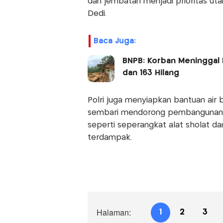
dan jembatan menjadi prioritas ut
Dedi.
Baca Juga:
BNPB: Korban Meninggal 
dan 163 Hilang
Polri juga menyiapkan bantuan air b
sembari mendorong pembangunan ai
seperti seperangkat alat sholat da
terdampak.
Halaman:
1
2
3