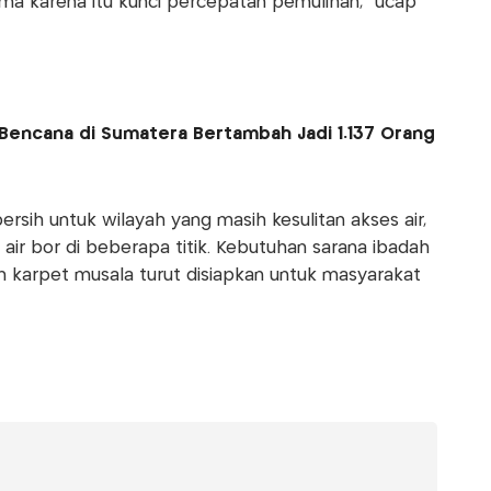
ama karena itu kunci percepatan pemulihan,” ucap
Bencana di Sumatera Bertambah Jadi 1.137 Orang
ersih untuk wilayah yang masih kesulitan akses air,
r bor di beberapa titik. Kebutuhan sarana ibadah
n karpet musala turut disiapkan untuk masyarakat