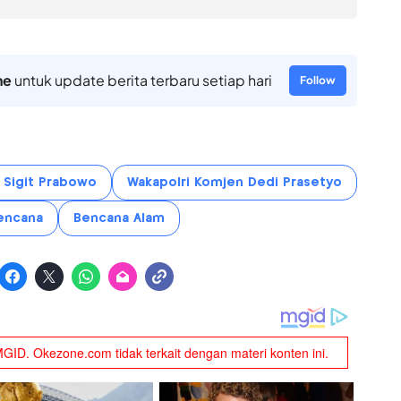
ne
untuk update berita terbaru setiap hari
Follow
o Sigit Prabowo
Wakapolri Komjen Dedi Prasetyo
encana
Bencana Alam