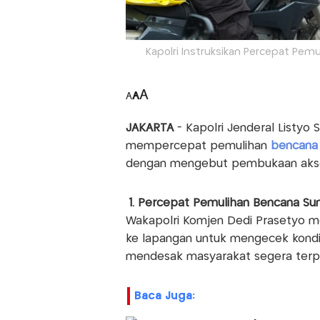
Kapolri Instruksikan Percepat Pem
A
A
A
JAKARTA
- Kapolri Jenderal Listyo 
mempercepat pemulihan
bencan
dengan mengebut pembukaan akse
1. Percepat Pemulihan Bencana Su
Wakapolri Komjen Dedi Prasetyo me
ke lapangan untuk mengecek kond
mendesak masyarakat segera terp
Baca Juga: