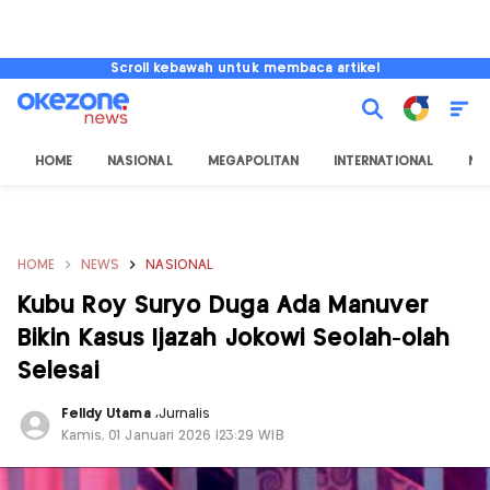
Scroll kebawah untuk membaca artikel
HOME
NASIONAL
MEGAPOLITAN
INTERNATIONAL
NU
HOME
NEWS
NASIONAL
Kubu Roy Suryo Duga Ada Manuver
Bikin Kasus Ijazah Jokowi Seolah-olah
Selesai
Felldy Utama
,
Jurnalis
Kamis, 01 Januari 2026 |23:29 WIB