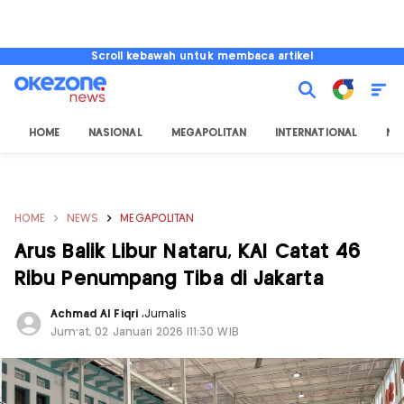
Scroll kebawah untuk membaca artikel
HOME
NASIONAL
MEGAPOLITAN
INTERNATIONAL
NU
HOME
NEWS
MEGAPOLITAN
Arus Balik Libur Nataru, KAI Catat 46
Ribu Penumpang Tiba di Jakarta
Achmad Al Fiqri
,
Jurnalis
Jum'at, 02 Januari 2026 |11:30 WIB