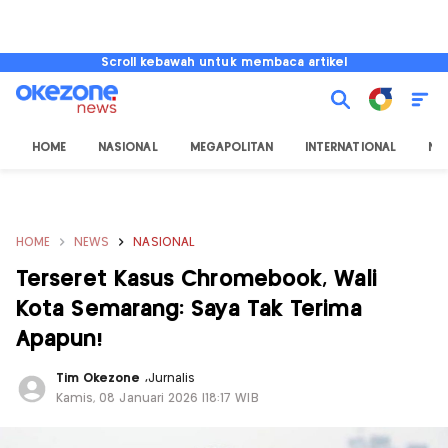
Scroll kebawah untuk membaca artikel
HOME
NASIONAL
MEGAPOLITAN
INTERNATIONAL
NU
HOME
NEWS
NASIONAL
Terseret Kasus Chromebook, Wali
Kota Semarang: Saya Tak Terima
Apapun!
Tim Okezone
,
Jurnalis
Kamis, 08 Januari 2026 |18:17 WIB