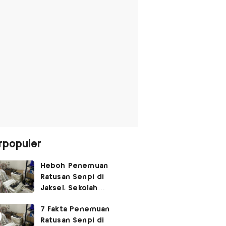
rpopuler
Heboh Penemuan
Ratusan Senpi di
Jaksel, Sekolah
Tegaskan Tak Ada
7 Fakta Penemuan
Kegiatan Eskul
Ratusan Senpi di
Menembak