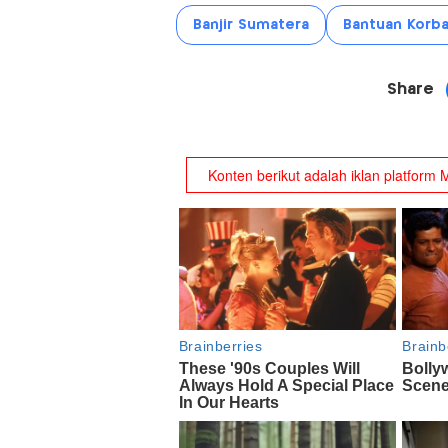
Banjir Sumatera
Bantuan Korb
Share