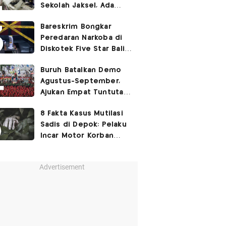
Sekolah Jaksel, Ada
Dugaan Narkoba hingga
Bareskrim Bongkar
Ruang Bunker
Peredaran Narkoba di
Diskotek Five Star Bali,
Ini Penampakannya!
Buruh Batalkan Demo
Agustus-September,
Ajukan Empat Tuntutan
ke Pemerintah
8 Fakta Kasus Mutilasi
Sadis di Depok: Pelaku
Incar Motor Korban
hingga Motif Terungkap
Advertisement