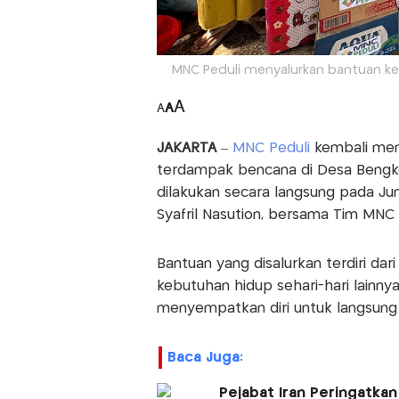
MNC Peduli menyalurkan bantuan ke 
A
A
A
JAKARTA
–
MNC Peduli
kembali men
terdampak bencana di Desa Bengke
dilakukan secara langsung pada Ju
Syafril Nasution, bersama Tim MNC 
Bantuan yang disalurkan terdiri dari 
kebutuhan hidup sehari-hari lainnya
menyempatkan diri untuk langsun
Baca Juga:
Pejabat Iran Peringatkan