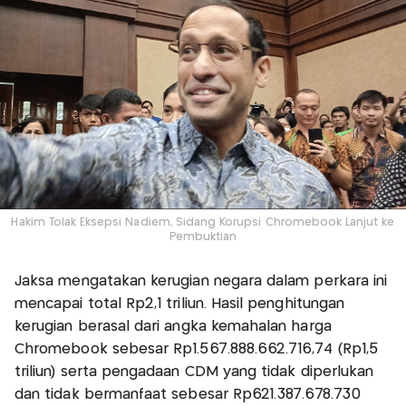
Hakim Tolak Eksepsi Nadiem, Sidang Korupsi Chromebook Lanjut ke
Pembuktian
Jaksa mengatakan kerugian negara dalam perkara ini
mencapai total Rp2,1 triliun. Hasil penghitungan
kerugian berasal dari angka kemahalan harga
Chromebook sebesar Rp1.567.888.662.716,74 (Rp1,5
triliun) serta pengadaan CDM yang tidak diperlukan
dan tidak bermanfaat sebesar Rp621.387.678.730