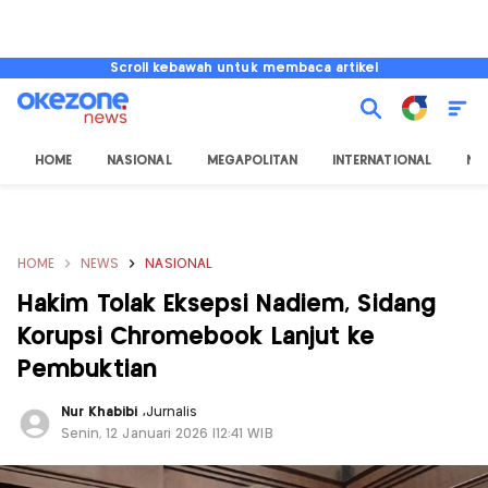
Scroll kebawah untuk membaca artikel
HOME
NASIONAL
MEGAPOLITAN
INTERNATIONAL
NU
HOME
NEWS
NASIONAL
Hakim Tolak Eksepsi Nadiem, Sidang
Korupsi Chromebook Lanjut ke
Pembuktian
Nur Khabibi
,
Jurnalis
Senin, 12 Januari 2026 |12:41 WIB