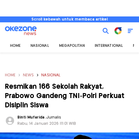
Scroll kebawah untuk membaca artikel
HOME
NASIONAL
MEGAPOLITAN
INTERNATIONAL
NU
HOME
NEWS
NASIONAL
Resmikan 166 Sekolah Rakyat,
Prabowo Gandeng TNI-Polri Perkuat
Disiplin Siswa
Binti Mufarida
,
Jurnalis
Rabu, 14 Januari 2026 |11:01 WIB