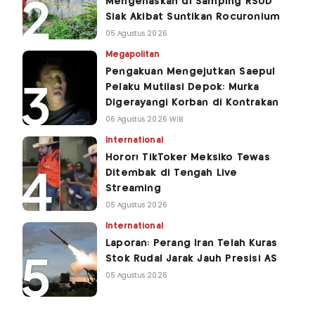
Mengenaskan di Samping RSUD
Siak Akibat Suntikan Rocuronium
05 Agustus 2026
Megapolitan
Pengakuan Mengejutkan Saepul
Pelaku Mutilasi Depok: Murka
Digerayangi Korban di Kontrakan
06 Agustus 2026 WIB
International
Horor! TikToker Meksiko Tewas
Ditembak di Tengah Live
Streaming
05 Agustus 2026
International
Laporan: Perang Iran Telah Kuras
Stok Rudal Jarak Jauh Presisi AS
05 Agustus 2026