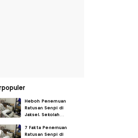
rpopuler
Heboh Penemuan
Ratusan Senpi di
Jaksel, Sekolah
Tegaskan Tak Ada
7 Fakta Penemuan
Kegiatan Eskul
Ratusan Senpi di
Menembak