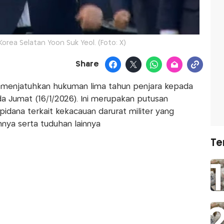
orea Selatan Yoon Suk Yeol. (Foto: X)
Share
menjatuhkan hukuman lima tahun penjara kepada
a Jumat (16/1/2026). Ini merupakan putusan
idana terkait kekacauan darurat militer yang
nya serta tuduhan lainnya
Te