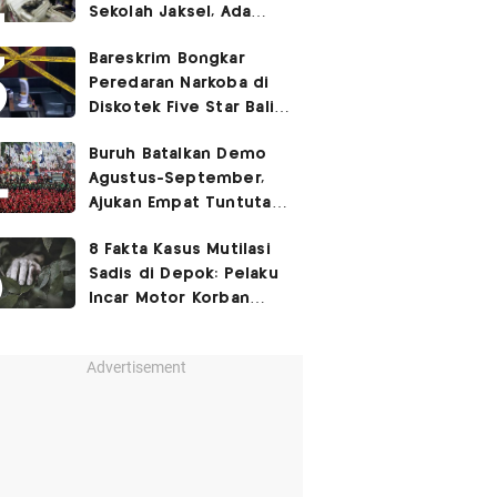
Sekolah Jaksel, Ada
Dugaan Narkoba hingga
Bareskrim Bongkar
Ruang Bunker
Peredaran Narkoba di
Diskotek Five Star Bali,
Ini Penampakannya!
Buruh Batalkan Demo
Agustus-September,
Ajukan Empat Tuntutan
ke Pemerintah
8 Fakta Kasus Mutilasi
Sadis di Depok: Pelaku
Incar Motor Korban
hingga Motif Terungkap
Advertisement