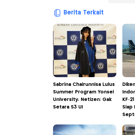
Berita Terkait
Sabrina Chairunnisa Lulus
Dike
Summer Program Yonsei
Indo
University, Netizen: Gak
KF-2
Setara S3 UI
Siap
Sep