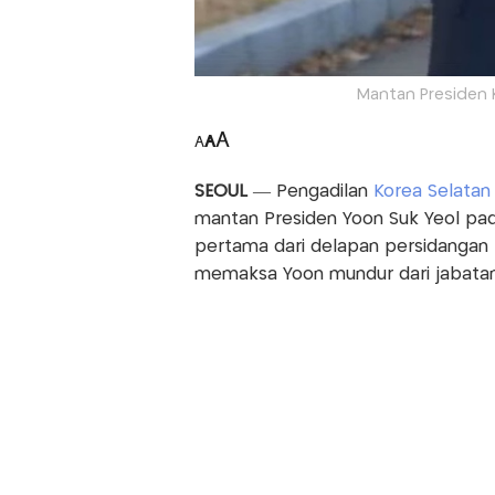
Mantan Presiden K
A
A
A
SEOUL
— Pengadilan
Korea Selatan
mantan Presiden Yoon Suk Yeol pad
pertama dari delapan persidangan p
memaksa Yoon mundur dari jabatan