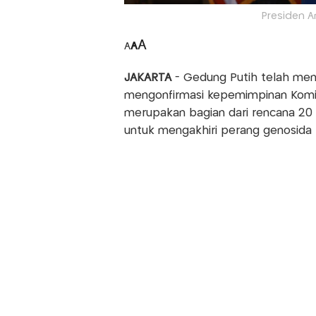
Presiden A
A
A
A
JAKARTA
- Gedung Putih telah me
mengonfirmasi kepemimpinan Komite
merupakan bagian dari rencana 20 
untuk mengakhiri perang genosida I