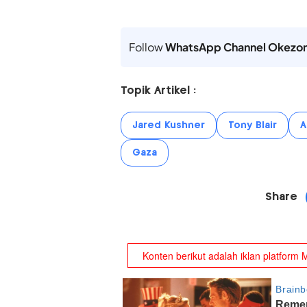
Follow
WhatsApp Channel Okezo
Topik Artikel :
Jared Kushner
Tony Blair
A
Gaza
Share