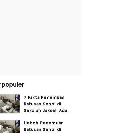
rpopuler
7 Fakta Penemuan
Ratusan Senpi di
Sekolah Jaksel, Ada
Dugaan Narkoba hingga
Heboh Penemuan
Ruang Bunker
Ratusan Senpi di