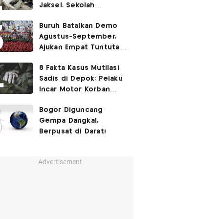
Jaksel, Sekolah
Tegaskan Tak Ada
Buruh Batalkan Demo
Kegiatan Eskul
Agustus-September,
Menembak
Ajukan Empat Tuntutan
ke Pemerintah
8 Fakta Kasus Mutilasi
Sadis di Depok: Pelaku
Incar Motor Korban
hingga Motif Terungkap
Bogor Diguncang
Gempa Dangkal,
Berpusat di Darat!
Advertisement